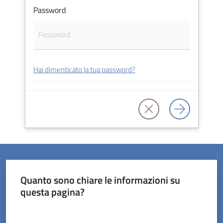
Password
Servizi
Hai dimenticato la tua password?
on-
line
Prenotazioni
Tutti
gli
argomenti
Quanto sono chiare le informazioni su
questa pagina?
Valuta da 1 a 5 stelle