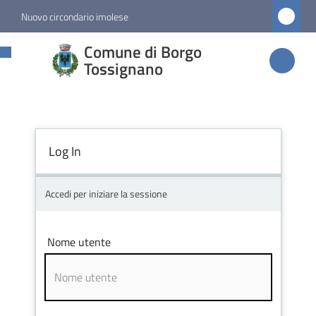
Vai al contenuto
Vai alla navigazione
Vai al footer
Nuovo circondario imolese
Comune di
Comune di Borgo
Borgo
Tossignano
Tossignano
Log In
Amministrazione
Novità
Accedi per iniziare la sessione
Servizi
Nome utente
Vivere
Borgo
Tossignano