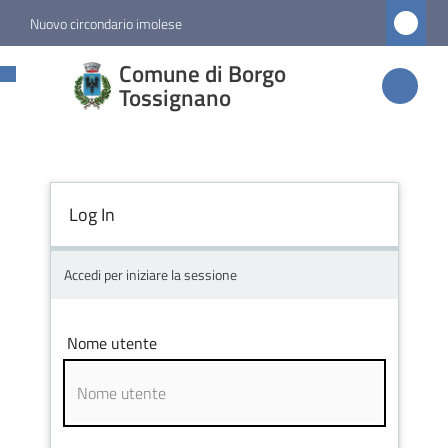
Vai al contenuto
Vai alla navigazione
Vai al footer
Nuovo circondario imolese
Comune di
Comune di Borgo
Borgo
Tossignano
Tossignano
Log In
Amministrazione
Novità
Accedi per iniziare la sessione
Servizi
Nome utente
Vivere
Borgo
Tossignano