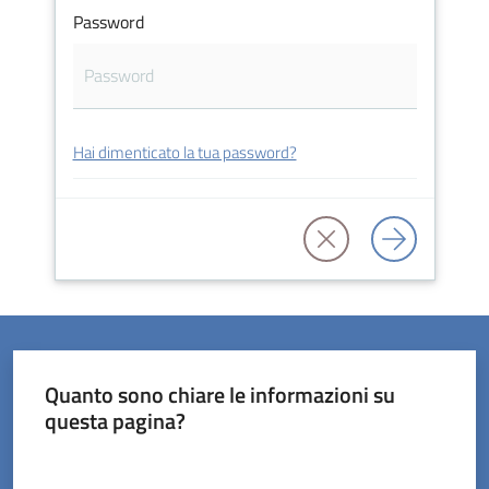
Password
Servizi
Hai dimenticato la tua password?
on-
line
Prenotazioni
Tutti
gli
argomenti
Quanto sono chiare le informazioni su
questa pagina?
Valuta da 1 a 5 stelle