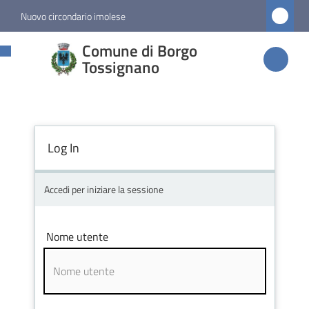
Vai al contenuto
Vai alla navigazione
Vai al footer
Nuovo circondario imolese
Comune di
Comune di Borgo
Borgo
Tossignano
Tossignano
Log In
Amministrazione
Novità
Accedi per iniziare la sessione
Servizi
Nome utente
Vivere
Borgo
Tossignano