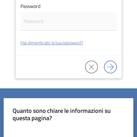
Password
Servizi
Hai dimenticato la tua password?
on-
line
Prenotazioni
Tutti
gli
argomenti
Quanto sono chiare le informazioni su
questa pagina?
Valuta da 1 a 5 stelle