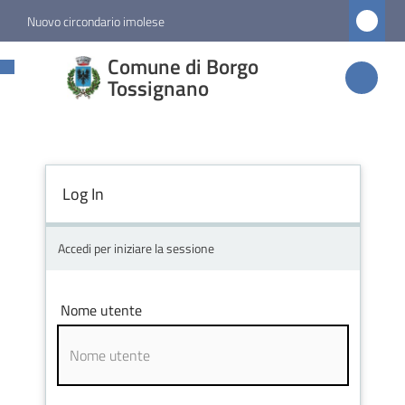
Vai al contenuto
Vai alla navigazione
Vai al footer
Nuovo circondario imolese
Comune di
Comune di Borgo
Borgo
Tossignano
Tossignano
Log In
Amministrazione
Novità
Accedi per iniziare la sessione
Servizi
Nome utente
Vivere
Borgo
Tossignano