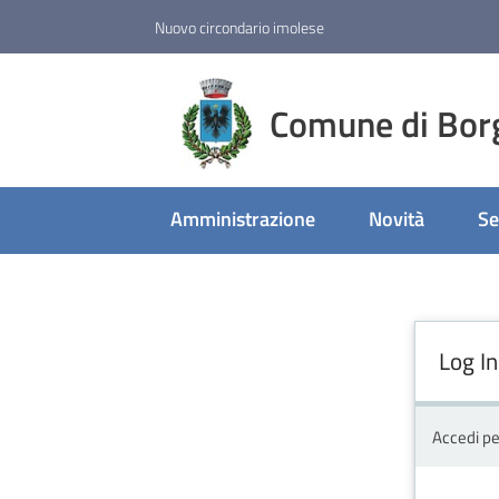
Vai al contenuto
Vai alla navigazione
Vai al footer
Nuovo circondario imolese
Comune di Bor
Amministrazione
Novità
Se
Log In
Accedi pe