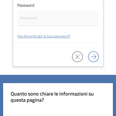
Password
Servizi
Hai dimenticato la tua password?
on-
line
Prenotazioni
Tutti
gli
argomenti
Quanto sono chiare le informazioni su
questa pagina?
Valuta da 1 a 5 stelle