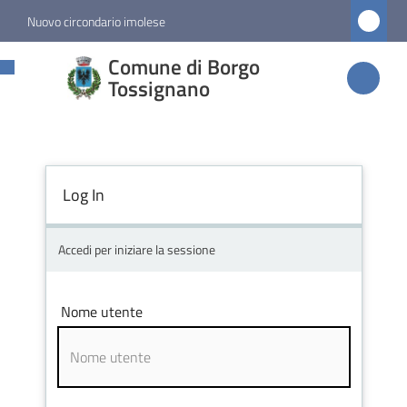
Vai al contenuto
Vai alla navigazione
Vai al footer
Nuovo circondario imolese
Comune di
Comune di Borgo
Borgo
Tossignano
Tossignano
Log In
Amministrazione
Novità
Accedi per iniziare la sessione
Servizi
Nome utente
Vivere
Borgo
Tossignano