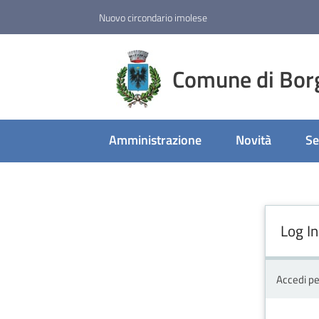
Vai al contenuto
Vai alla navigazione
Vai al footer
Nuovo circondario imolese
Comune di Bor
Amministrazione
Novità
Se
Log In
Accedi pe