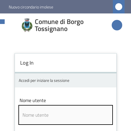
Vai al contenuto
Vai alla navigazione
Vai al footer
Nuovo circondario imolese
Comune di
Comune di Borgo
Borgo
Tossignano
Tossignano
Log In
Amministrazione
Novità
Accedi per iniziare la sessione
Servizi
Nome utente
Vivere
Borgo
Tossignano