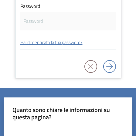
Password
Servizi
Hai dimenticato la tua password?
on-
line
Prenotazioni
Tutti
gli
argomenti
Quanto sono chiare le informazioni su
questa pagina?
Valuta da 1 a 5 stelle