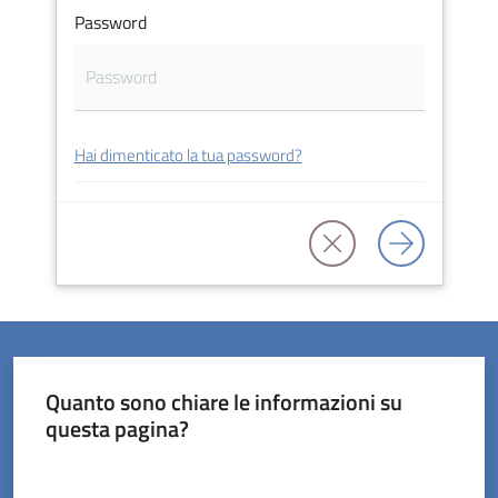
Password
Servizi
Hai dimenticato la tua password?
on-
line
Prenotazioni
Tutti
gli
argomenti
Quanto sono chiare le informazioni su
questa pagina?
Valuta da 1 a 5 stelle