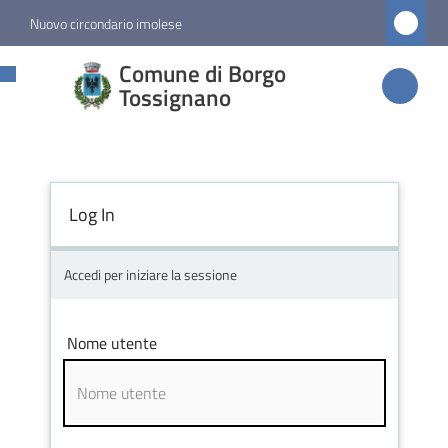
Vai al contenuto
Vai alla navigazione
Vai al footer
Nuovo circondario imolese
Comune di
Comune di Borgo
Borgo
Tossignano
Tossignano
Log In
Amministrazione
Novità
Accedi per iniziare la sessione
Servizi
Nome utente
Vivere
Borgo
Tossignano