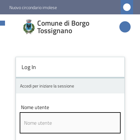
Vai al contenuto
Vai alla navigazione
Vai al footer
Nuovo circondario imolese
Comune di
Comune di Borgo
Borgo
Tossignano
Tossignano
Log In
Amministrazione
Novità
Accedi per iniziare la sessione
Servizi
Nome utente
Vivere
Borgo
Tossignano