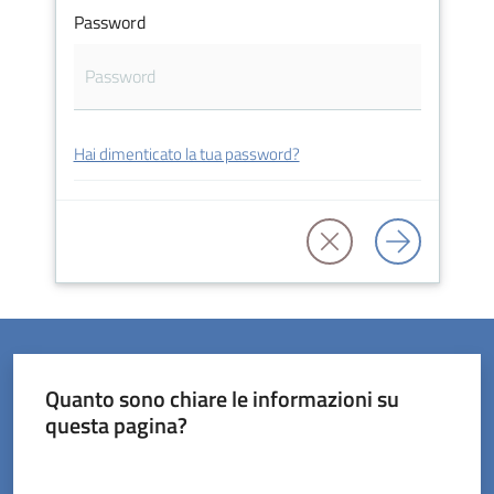
Password
Servizi
Hai dimenticato la tua password?
on-
line
Prenotazioni
Tutti
gli
argomenti
Quanto sono chiare le informazioni su
questa pagina?
Valuta da 1 a 5 stelle