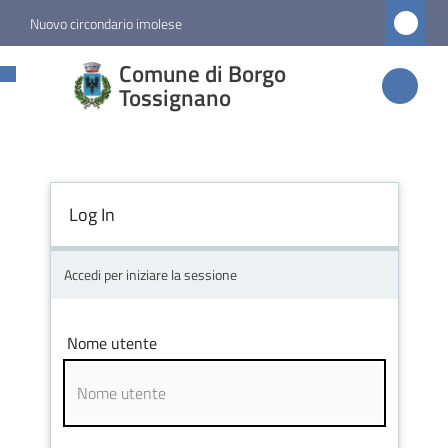
Vai al contenuto
Vai alla navigazione
Vai al footer
Nuovo circondario imolese
Comune di
Comune di Borgo
Borgo
Tossignano
Tossignano
Log In
Amministrazione
Novità
Accedi per iniziare la sessione
Servizi
Nome utente
Vivere
Borgo
Tossignano