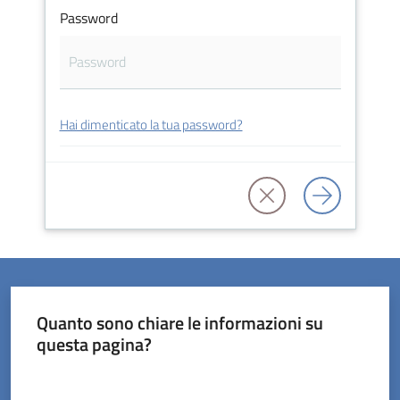
Password
Servizi
Hai dimenticato la tua password?
on-
line
Prenotazioni
Tutti
gli
argomenti
Quanto sono chiare le informazioni su
questa pagina?
Valuta da 1 a 5 stelle