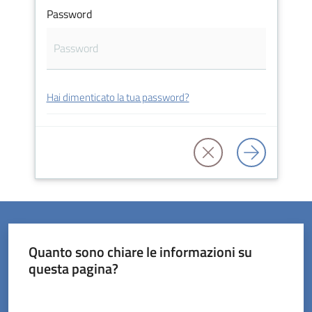
Password
Servizi
Hai dimenticato la tua password?
on-
line
Prenotazioni
Tutti
gli
argomenti
Quanto sono chiare le informazioni su
questa pagina?
Valuta da 1 a 5 stelle