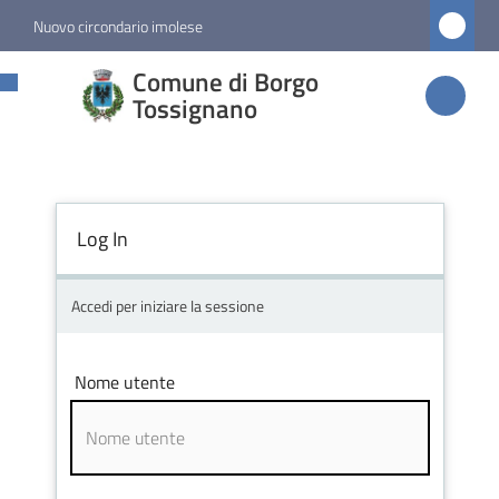
Vai al contenuto
Vai alla navigazione
Vai al footer
Nuovo circondario imolese
Comune di
Comune di Borgo
Borgo
Tossignano
Tossignano
Log In
Amministrazione
Novità
Accedi per iniziare la sessione
Servizi
Nome utente
Vivere
Borgo
Tossignano