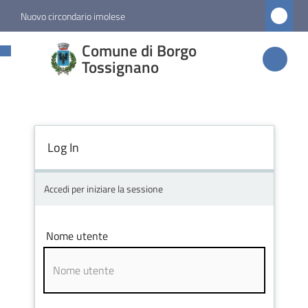
Vai al contenuto
Vai alla navigazione
Vai al footer
Nuovo circondario imolese
Comune di
Comune di Borgo
Borgo
Tossignano
Tossignano
Log In
Amministrazione
Novità
Accedi per iniziare la sessione
Servizi
Nome utente
Vivere
Borgo
Tossignano