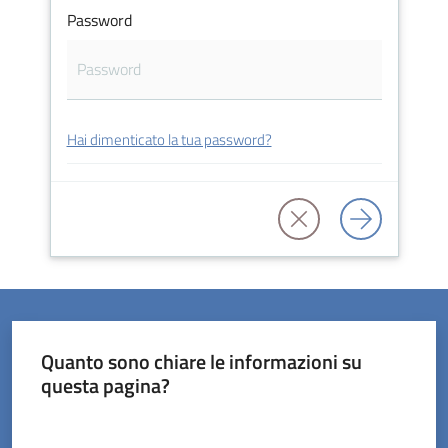
Password
Servizi
Hai dimenticato la tua password?
on-
line
Prenotazioni
Tutti
gli
argomenti
Quanto sono chiare le informazioni su
questa pagina?
Valuta da 1 a 5 stelle