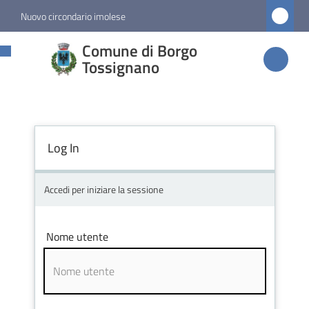
Vai al contenuto
Vai alla navigazione
Vai al footer
Nuovo circondario imolese
Comune di
Comune di Borgo
Borgo
Tossignano
Tossignano
Log In
Amministrazione
Novità
Accedi per iniziare la sessione
Servizi
Nome utente
Vivere
Borgo
Tossignano