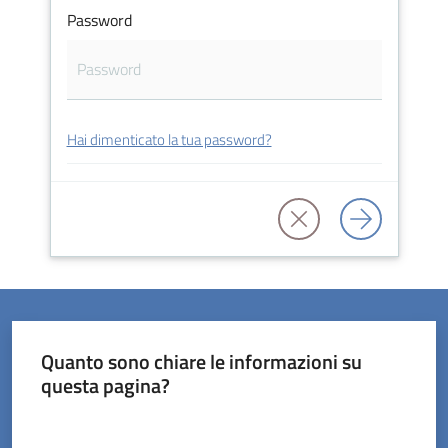
Password
Servizi
Hai dimenticato la tua password?
on-
line
Prenotazioni
Tutti
gli
argomenti
Quanto sono chiare le informazioni su
questa pagina?
Valuta da 1 a 5 stelle