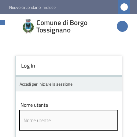
Vai al contenuto
Vai alla navigazione
Vai al footer
Nuovo circondario imolese
Comune di
Comune di Borgo
Borgo
Tossignano
Tossignano
Log In
Amministrazione
Novità
Accedi per iniziare la sessione
Servizi
Nome utente
Vivere
Borgo
Tossignano