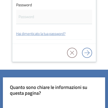
Password
Servizi
Hai dimenticato la tua password?
on-
line
Prenotazioni
Tutti
gli
argomenti
Quanto sono chiare le informazioni su
questa pagina?
Valuta da 1 a 5 stelle