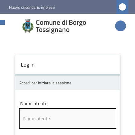
Vai al contenuto
Vai alla navigazione
Vai al footer
Nuovo circondario imolese
Comune di
Comune di Borgo
Borgo
Tossignano
Tossignano
Log In
Amministrazione
Novità
Accedi per iniziare la sessione
Servizi
Nome utente
Vivere
Borgo
Tossignano