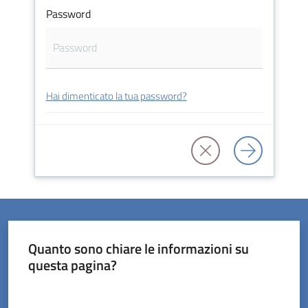
Password
Servizi
Hai dimenticato la tua password?
on-
line
Prenotazioni
Tutti
gli
argomenti
Quanto sono chiare le informazioni su
questa pagina?
Valuta da 1 a 5 stelle