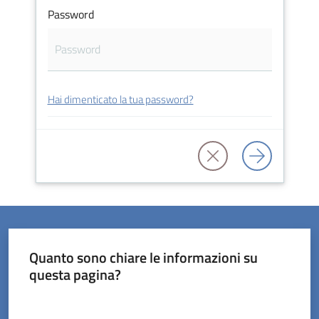
Password
Servizi
Hai dimenticato la tua password?
on-
line
Prenotazioni
Tutti
gli
argomenti
Quanto sono chiare le informazioni su
questa pagina?
Valuta da 1 a 5 stelle