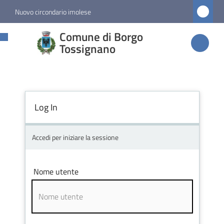
Vai al contenuto
Vai alla navigazione
Vai al footer
Nuovo circondario imolese
Comune di
Comune di Borgo
Borgo
Tossignano
Tossignano
Log In
Amministrazione
Novità
Accedi per iniziare la sessione
Servizi
Nome utente
Vivere
Borgo
Tossignano