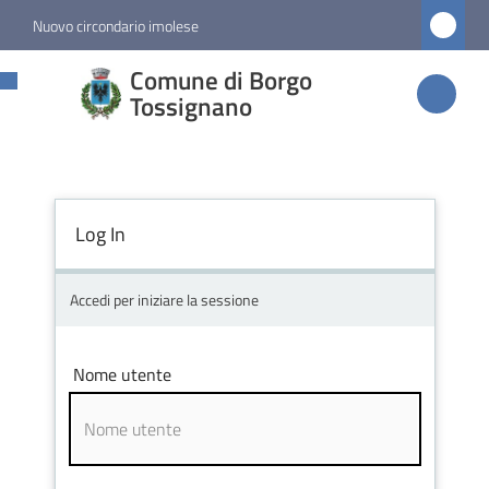
Vai al contenuto
Vai alla navigazione
Vai al footer
Nuovo circondario imolese
Comune di
Comune di Borgo
Borgo
Tossignano
Tossignano
Log In
Amministrazione
Novità
Accedi per iniziare la sessione
Servizi
Nome utente
Vivere
Borgo
Tossignano