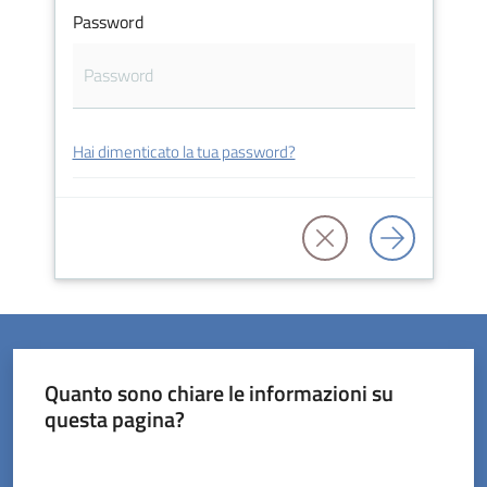
Password
Servizi
Hai dimenticato la tua password?
on-
line
Prenotazioni
Tutti
gli
argomenti
Quanto sono chiare le informazioni su
questa pagina?
Valuta da 1 a 5 stelle