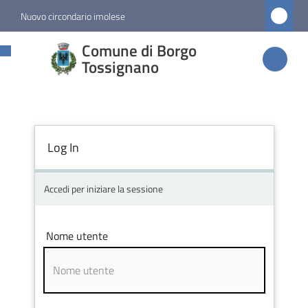
Vai al contenuto
Vai alla navigazione
Vai al footer
Nuovo circondario imolese
Comune di
Comune di Borgo
Borgo
Tossignano
Tossignano
Log In
Amministrazione
Novità
Accedi per iniziare la sessione
Servizi
Nome utente
Vivere
Borgo
Tossignano