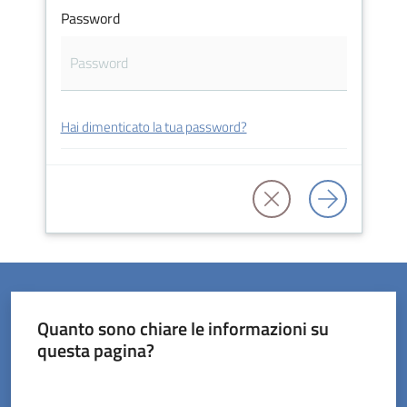
Password
Servizi
Hai dimenticato la tua password?
on-
line
Prenotazioni
Tutti
gli
argomenti
Quanto sono chiare le informazioni su
questa pagina?
Valuta da 1 a 5 stelle