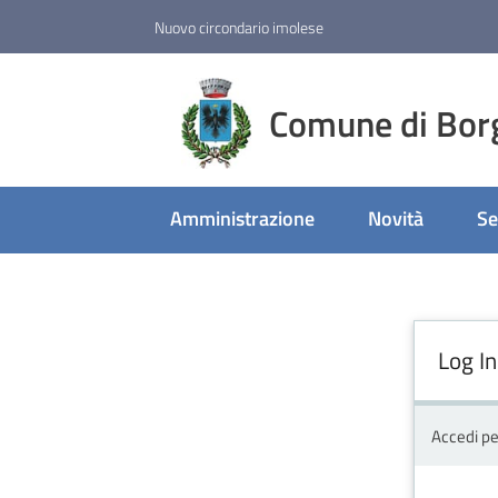
Vai al contenuto
Vai alla navigazione
Vai al footer
Nuovo circondario imolese
Comune di Bor
Amministrazione
Novità
Se
Log In
Accedi pe