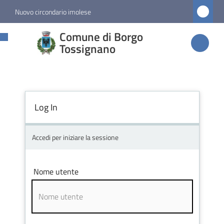
Vai al contenuto
Vai alla navigazione
Vai al footer
Nuovo circondario imolese
Comune di
Comune di Borgo
Borgo
Tossignano
Tossignano
Log In
Amministrazione
Novità
Accedi per iniziare la sessione
Servizi
Nome utente
Vivere
Borgo
Tossignano