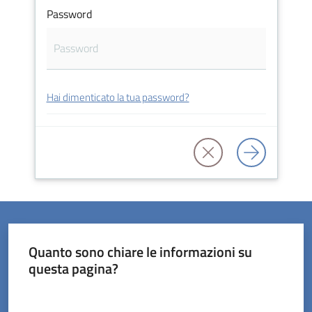
Password
Servizi
Hai dimenticato la tua password?
on-
line
Prenotazioni
Tutti
gli
argomenti
Quanto sono chiare le informazioni su
questa pagina?
Valuta da 1 a 5 stelle