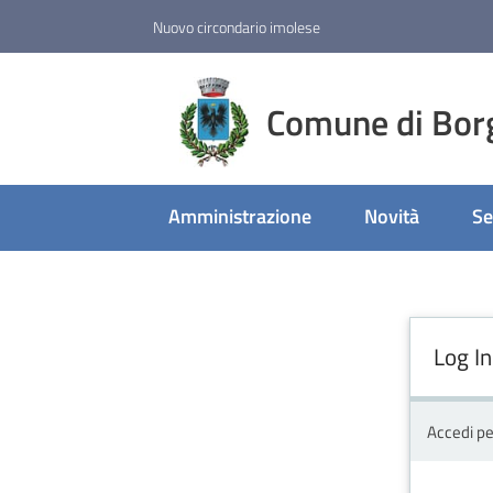
Vai al contenuto
Vai alla navigazione
Vai al footer
Nuovo circondario imolese
Comune di Bor
Amministrazione
Novità
Se
Log In
Accedi pe