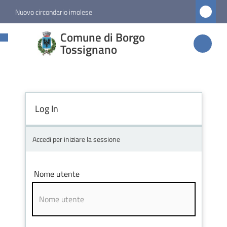
Vai al contenuto
Vai alla navigazione
Vai al footer
Nuovo circondario imolese
Comune di
Comune di Borgo
Borgo
Tossignano
Tossignano
Log In
Amministrazione
Novità
Accedi per iniziare la sessione
Servizi
Nome utente
Vivere
Borgo
Tossignano