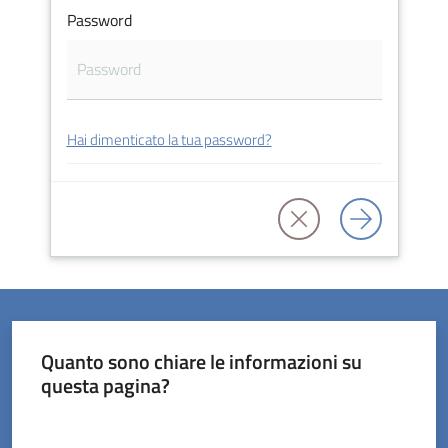
Password
Servizi
Hai dimenticato la tua password?
on-
line
Prenotazioni
Tutti
gli
argomenti
Quanto sono chiare le informazioni su
questa pagina?
Valuta da 1 a 5 stelle