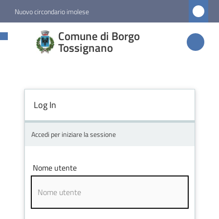
Vai al contenuto
Vai alla navigazione
Vai al footer
Nuovo circondario imolese
Comune di
Comune di Borgo
Borgo
Tossignano
Tossignano
Log In
Amministrazione
Novità
Accedi per iniziare la sessione
Servizi
Nome utente
Vivere
Borgo
Tossignano