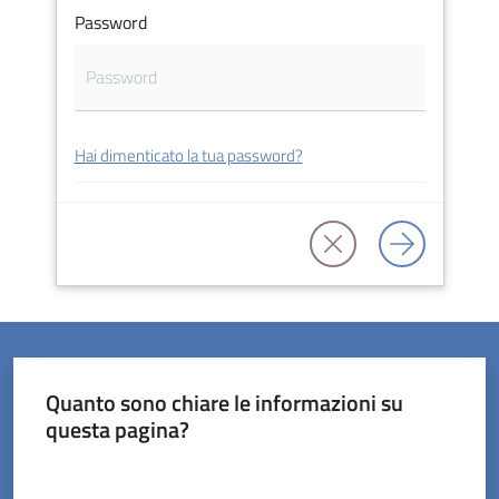
Password
Servizi
Hai dimenticato la tua password?
on-
line
Prenotazioni
Tutti
gli
argomenti
Quanto sono chiare le informazioni su
questa pagina?
Valuta da 1 a 5 stelle