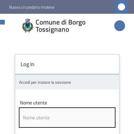
Vai al contenuto
Vai alla navigazione
Vai al footer
Nuovo circondario imolese
Comune di
Comune di Borgo
Borgo
Tossignano
Tossignano
Log In
Amministrazione
Novità
Accedi per iniziare la sessione
Servizi
Nome utente
Vivere
Borgo
Tossignano