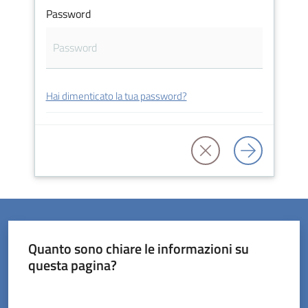
Password
Servizi
Hai dimenticato la tua password?
on-
line
Prenotazioni
Tutti
gli
argomenti
Quanto sono chiare le informazioni su
questa pagina?
Valuta da 1 a 5 stelle