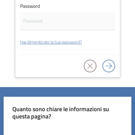
Password
Servizi
Hai dimenticato la tua password?
on-
line
Prenotazioni
Tutti
gli
argomenti
Quanto sono chiare le informazioni su
questa pagina?
Valuta da 1 a 5 stelle