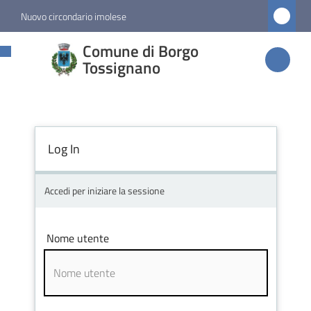
Vai al contenuto
Vai alla navigazione
Vai al footer
Nuovo circondario imolese
Comune di
Comune di Borgo
Borgo
Tossignano
Tossignano
Log In
Amministrazione
Novità
Accedi per iniziare la sessione
Servizi
Nome utente
Vivere
Borgo
Tossignano