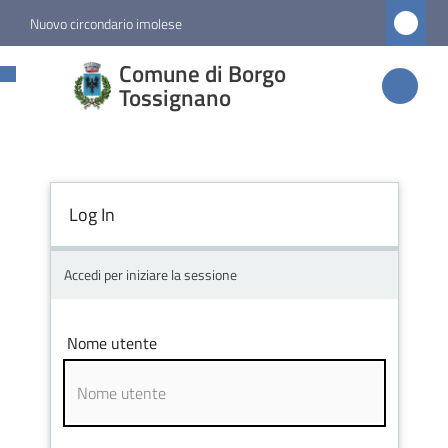
Vai al contenuto
Vai alla navigazione
Vai al footer
Nuovo circondario imolese
Comune di
Comune di Borgo
Borgo
Tossignano
Tossignano
Log In
Amministrazione
Novità
Accedi per iniziare la sessione
Servizi
Nome utente
Vivere
Borgo
Tossignano