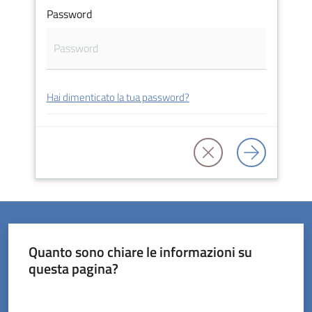
Password
Servizi
Hai dimenticato la tua password?
on-
line
Prenotazioni
Tutti
gli
argomenti
Quanto sono chiare le informazioni su
questa pagina?
Valuta da 1 a 5 stelle