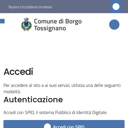
Vai al contenuto
Vai alla navigazione
Vai al footer
Nuovo circondario imolese
Comune di
Comune di Borgo
Borgo
Tossignano
Tossignano
Amministrazione
Accedi
Novità
Per accedere al sito a ai suoi servizi, utilizza una delle seguenti
modalità.
Servizi
Autenticazione
Vivere
Accedi con SPID, il sistema Pubblico di Identità Digitale.
Borgo
Tossignano
Accedi con SPID