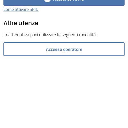
Come attivare SPID
Altre utenze
In alternativa puoi utilizzare le seguenti modalità.
Servizi
on-
Accesso operatore
line
Prenotazioni
Tutti
gli
argomenti
Menu selezionato