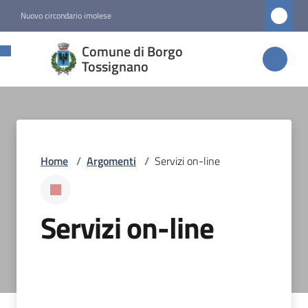
Vai al contenuto
Vai alla navigazione
Vai al footer
Nuovo circondario imolese
Comune di
Comune di Borgo
Borgo
Tossignano
Tossignano
Amministrazione
Home
/
Argomenti
/
Servizi on-line
Novità
Servizi on-line
Servizi
Menu selezionato
Vivere
Borgo