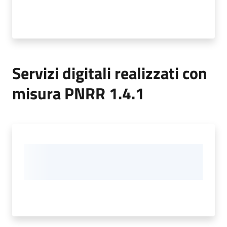
Tossignano
Servizi
Servizi digitali realizzati con
on-
misura PNRR 1.4.1
line
Menu selezionato
Prenotazioni
Tutti
gli
argomenti
Menu selezionato