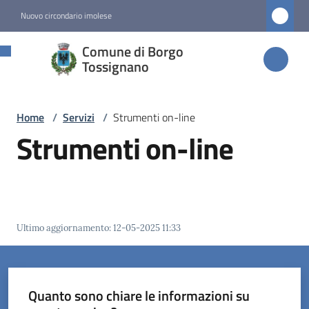
Vai al contenuto
Vai alla navigazione
Vai al footer
Nuovo circondario imolese
Comune di
Comune di Borgo
Borgo
Tossignano
Tossignano
Home
/
Servizi
/
Strumenti on-line
Strumenti on-line
Amministrazione
Novità
Servizi
Ultimo aggiornamento
:
12-05-2025 11:33
Menu selezionato
Vivere
Quanto sono chiare le informazioni su
Borgo