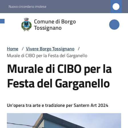
Vai al contenuto
Vai alla navigazione
Vai al footer
Nuovo circondario imolese
Comune di
Comune di Borgo
Borgo
Tossignano
Tossignano
Home
/
Vivere Borgo Tossignano
/
Murale di CIBO per la Festa del Garganello
Amministrazione
Murale di CIBO per la
Novità
Festa del Garganello
Servizi
Un'opera tra arte e tradizione per Santern Art 2024
Vivere
Borgo
Tossignano