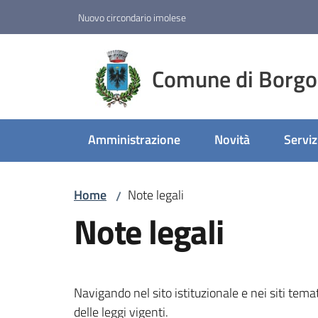
Vai al contenuto
Vai alla navigazione
Vai al footer
Nuovo circondario imolese
Comune di Borgo
Amministrazione
Novità
Serviz
Home
Note legali
/
Note legali
Navigando nel sito istituzionale e nei siti tema
delle leggi vigenti.