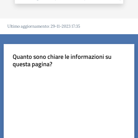
Ultimo aggiornamento
:
29-11-2023 17:35
Servizi
on-
line
Quanto sono chiare le informazioni su
questa pagina?
Prenotazioni
Valuta da 1 a 5 stelle
Tutti
gli
argomenti