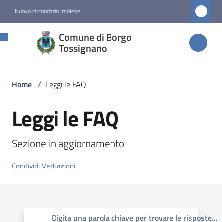
Vai al contenuto
Vai alla navigazione
Vai al footer
Nuovo circondario imolese
Comune di
Comune di Borgo
Borgo
Tossignano
Tossignano
Home
/
Leggi le FAQ
Amministrazione
Leggi le FAQ
Novità
Sezione in aggiornamento
Servizi
Condividi
Vedi azioni
Vivere
Borgo
Tossignano
Digita una parola chiave per trovare le risposte
...