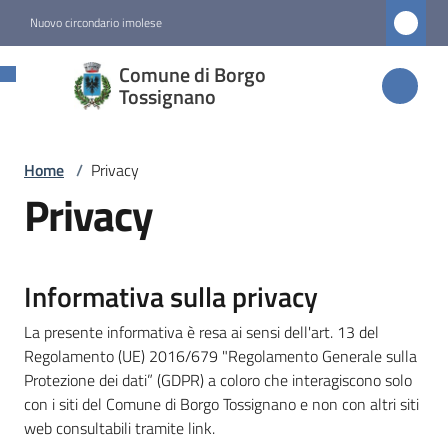
Vai al contenuto
Vai alla navigazione
Vai al footer
Nuovo circondario imolese
Comune di
Comune di Borgo
Borgo
Tossignano
Tossignano
Home
/
Privacy
Privacy
Amministrazione
Novità
Informativa sulla privacy
Servizi
La presente informativa è resa ai sensi dell'art. 13 del
Regolamento (UE) 2016/679 "Regolamento Generale sulla
Vivere
Protezione dei dati” (GDPR) a coloro che interagiscono solo
Borgo
con i siti del Comune di Borgo Tossignano e non con altri siti
Tossignano
web consultabili tramite link.