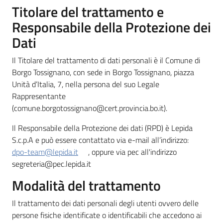
Titolare del trattamento e
Responsabile della Protezione dei
Dati
Servizi
Il Titolare del trattamento di dati personali è il Comune di
on-
Borgo Tossignano, con sede in Borgo Tossignano, piazza
line
Unità d’Italia, 7, nella persona del suo Legale
Rappresentante
Prenotazioni
(comune.borgotossignano@cert.provincia.bo.it).
Il Responsabile della Protezione dei dati (RPD) è Lepida
Tutti
S.c.p.A e può essere contattato via e-mail all’indirizzo:
gli
dpo-team@lepida.it
, oppure via pec all'indirizzo
argomenti
segreteria@pec.lepida.it
Modalità del trattamento
Il trattamento dei dati personali degli utenti ovvero delle
persone fisiche identificate o identificabili che accedono ai