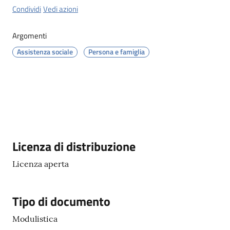
Tossignano
Condividi
Vedi azioni
Argomenti
Assistenza sociale
Persona e famiglia
Servizi
on-
line
Prenotazioni
Descrizione
Licenza di distribuzione
Tutti
gli
Licenza aperta
argomenti
Tipo di documento
Modulistica