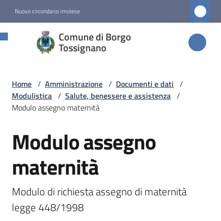
Vai al contenuto
Vai alla navigazione
Vai al footer
Nuovo circondario imolese
Comune di
Comune di Borgo
Borgo
Tossignano
Tossignano
Home
/
Amministrazione
/
Documenti e dati
/
Modulistica
/
Salute, benessere e assistenza
/
Amministrazione
Modulo assegno maternità
Menu selezionato
Modulo assegno
Salta al contenuto
Novità
maternità
Servizi
Modulo di richiesta assegno di maternità 
Vivere
legge 448/1998
Borgo