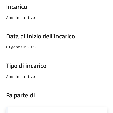
Tossignano
Incarico
Amministrativo
Servizi
Data di inizio dell'incarico
on-
line
01 gennaio 2022
Prenotazioni
Tipo di incarico
Tutti
Amministrativo
gli
argomenti
Fa parte di