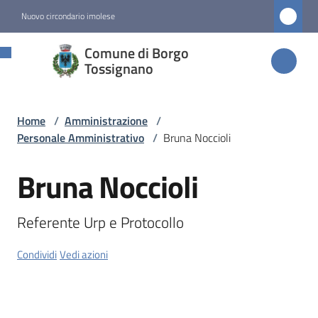
Vai al contenuto
Vai alla navigazione
Vai al footer
Nuovo circondario imolese
Comune di
Comune di Borgo
Borgo
Tossignano
Tossignano
Home
/
Amministrazione
/
Personale Amministrativo
/
Bruna Noccioli
Amministrazione
Menu selezionato
Bruna Noccioli
Salta al contenuto
Novità
Referente Urp e Protocollo
Servizi
Condividi
Vedi azioni
Vivere
Borgo