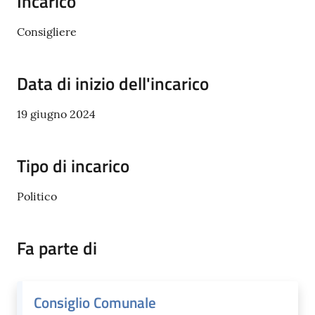
Incarico
Tossignano
Consigliere
Data di inizio dell'incarico
Servizi
on-
19 giugno 2024
line
Tipo di incarico
Prenotazioni
Politico
Tutti
gli
argomenti
Fa parte di
Consiglio Comunale