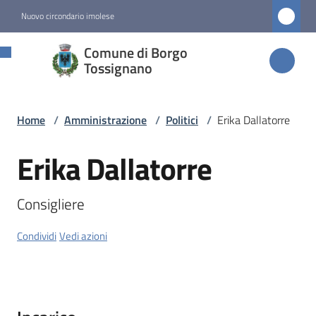
Vai al contenuto
Vai alla navigazione
Vai al footer
Nuovo circondario imolese
Comune di
Comune di Borgo
Borgo
Tossignano
Tossignano
Home
/
Amministrazione
/
Politici
/
Erika Dallatorre
Amministrazione
Erika Dallatorre
Salta al contenuto
Menu selezionato
Consigliere
Novità
Condividi
Vedi azioni
Servizi
Vivere
Borgo