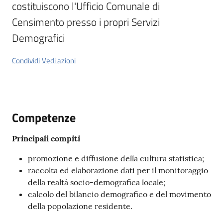
Tossignano
costituiscono l'Ufficio Comunale di 
Censimento presso i propri Servizi 
Demografici
Condividi
Vedi azioni
Servizi
on-
line
Competenze
Prenotazioni
Principali compiti
Tutti
gli
promozione e diffusione della cultura statistica;
argomenti
raccolta ed elaborazione dati per il monitoraggio
della realtà socio-demografica locale;
calcolo del bilancio demografico e del movimento
della popolazione residente.