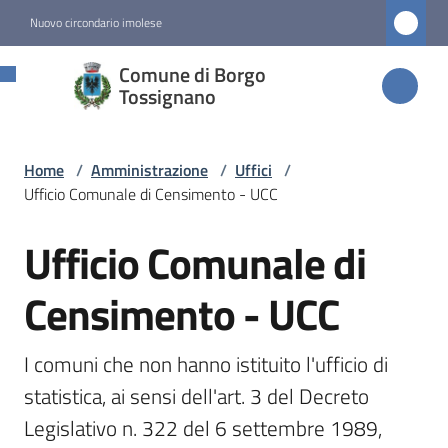
Vai al contenuto
Vai alla navigazione
Vai al footer
Nuovo circondario imolese
Comune di
Comune di Borgo
Borgo
Tossignano
Tossignano
Home
/
Amministrazione
/
Uffici
/
Ufficio Comunale di Censimento - UCC
Amministrazione
Menu selezionato
Ufficio Comunale di
Salta al contenuto
Novità
Censimento - UCC
Servizi
I comuni che non hanno istituito l'ufficio di 
statistica, ai sensi dell'art. 3 del Decreto 
Vivere
Legislativo n. 322 del 6 settembre 1989, 
Borgo