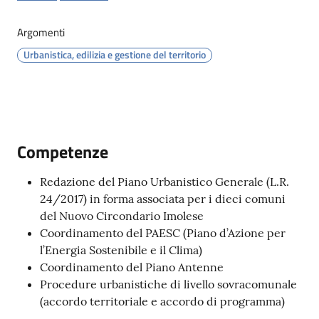
Tossignano
Argomenti
Urbanistica, edilizia e gestione del territorio
Servizi
on-
line
Competenze
Prenotazioni
Redazione del Piano Urbanistico Generale (L.R.
24/2017) in forma associata per i dieci comuni
Tutti
del Nuovo Circondario Imolese
gli
Coordinamento del PAESC (Piano d’Azione per
argomenti
l’Energia Sostenibile e il Clima)
Coordinamento del Piano Antenne
Procedure urbanistiche di livello sovracomunale
(accordo territoriale e accordo di programma)