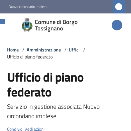
Vai al contenuto
Vai alla navigazione
Vai al footer
Nuovo circondario imolese
Comune di
Comune di Borgo
Borgo
Tossignano
Tossignano
Home
/
Amministrazione
/
Uffici
/
Ufficio di piano federato
Amministrazione
Menu selezionato
Ufficio di piano
Salta al contenuto
Novità
federato
Servizi
Servizio in gestione associata Nuovo 
circondario imolese
Vivere
Borgo
Condividi
Vedi azioni