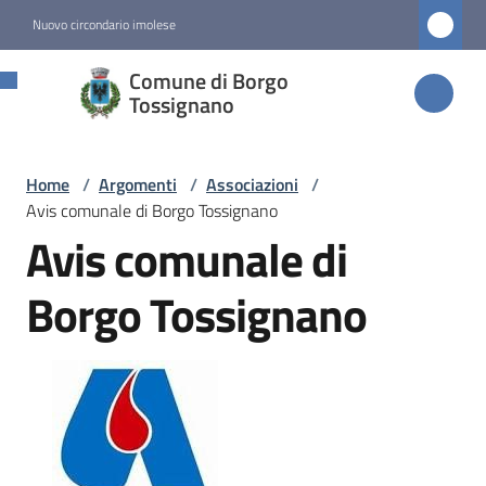
Vai al contenuto
Vai alla navigazione
Vai al footer
Nuovo circondario imolese
Comune di
Comune di Borgo
Borgo
Tossignano
Tossignano
Home
/
Argomenti
/
Associazioni
/
Avis comunale di Borgo Tossignano
Amministrazione
Avis comunale di
Novità
Borgo Tossignano
Servizi
Vivere
Borgo
Tossignano