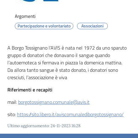
Argomenti
Partecipazione e volontariato
Associazioni
Servizi
on-
line
A Borgo Tossignano l’AVIS è nata nel 1972 da uno sparuto
gruppo di donatori che donavano il sangue quando
l’autoemoteca si fermava in piazza la domenica mattina.
Prenotazioni
Da allora tanto sangue è stato donato, i donatori sono
cresciuti, l’associazione è viva
Tutti
gli
Riferimenti e recapiti
argomenti
mail:
borgotossignano.comunale@avis.it
Menu selezionato
sito:
https://sito.libero.it/aviscomunalediborgotossignano/
Ultimo aggiornamento
:
24-11-2023 16:28