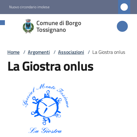
Vai al contenuto
Vai alla navigazione
Vai al footer
Nuovo circondario imolese
Comune di
Comune di Borgo
Borgo
Tossignano
Tossignano
Home
/
Argomenti
/
Associazioni
/
La Giostra onlus
La Giostra onlus
Amministrazione
Novità
Servizi
Vivere
Borgo
Tossignano