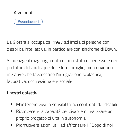
Argomenti
Associazioni
Servizi
on-
La Giostra si occupa dal 1997 ad Imola di persone con
line
disabilità intellettiva, in particolare con sindrome di Down.
Prenotazioni
Si prefigge il raggiungimento di uno stato di benessere dei
portatori di handicap e delle loro famiglie, promuovendo
iniziative che favoriscano l’integrazione scolastica,
Tutti
lavorativa, occupazionale e sociale.
gli
argomenti
I nostri obiettivi
Menu selezionato
Mantenere viva la sensibilità nei confronti dei disabili
Riconoscere la capacità del disabile di realizzare un
proprio progetto di vita in autonomia
Promuovere azioni utili ad affrontare il “Dopo di noi”