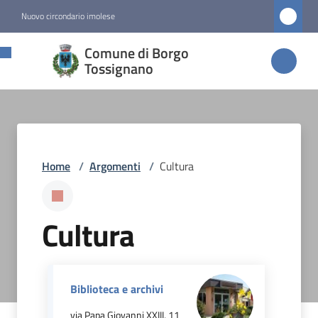
Vai al contenuto
Vai alla navigazione
Vai al footer
Nuovo circondario imolese
Comune di
Comune di Borgo
Borgo
Tossignano
Tossignano
Amministrazione
Home
/
Argomenti
/
Cultura
Novità
Cultura
Servizi
Vivere
Borgo
Biblioteca e archivi
Tossignano
via Papa Giovanni XXIII, 11