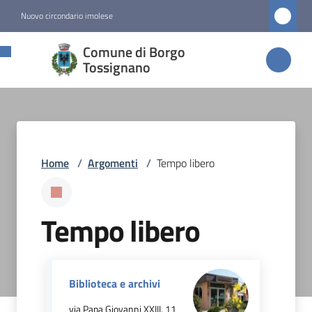
Vai al contenuto
Vai alla navigazione
Vai al footer
Nuovo circondario imolese
Comune di
Comune di Borgo
Borgo
Tossignano
Tossignano
Amministrazione
Home
/
Argomenti
/
Tempo libero
Novità
Tempo libero
Servizi
Vivere
Borgo
Biblioteca e archivi
Tossignano
via Papa Giovanni XXIII, 11