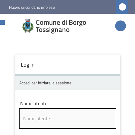
Vai al contenuto
Vai alla navigazione
Vai al footer
Nuovo circondario imolese
Comune di
Comune di Borgo
Borgo
Tossignano
Tossignano
Log In
Amministrazione
Novità
Accedi per iniziare la sessione
Servizi
Nome utente
Vivere
Borgo
Tossignano