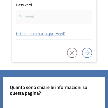
Password
Servizi
Hai dimenticato la tua password?
on-
line
Prenotazioni
Tutti
gli
argomenti
Quanto sono chiare le informazioni su
questa pagina?
Valuta da 1 a 5 stelle