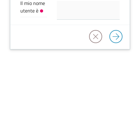
Il mio nome
utente è
Servizi
on-
line
Prenotazioni
Tutti
gli
argomenti