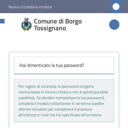
Vai al contenuto
Vai alla navigazione
Vai al footer
Nuovo circondario imolese
Comune di
Comune di Borgo
Borgo
Tossignano
Tossignano
Amministrazione
Hai dimenticato la tua password?
Novità
Per ragioni di sicurezza, le password vengono
memorizzate in forma crittata e non è quindi possibile
Servizi
spedirtela. Se desideri reimpostare la tua password,
completa il modulo sottostante: ti verranno spedite
ulteriori istruzioni per completare il processo
Vivere
all'indirizzo e-mail che hai specificato all'iscrizione.
Borgo
Tossignano