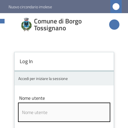
Vai al contenuto
Vai alla navigazione
Vai al footer
Nuovo circondario imolese
Comune di
Comune di Borgo
Borgo
Tossignano
Tossignano
Log In
Amministrazione
Novità
Accedi per iniziare la sessione
Servizi
Nome utente
Vivere
Borgo
Tossignano