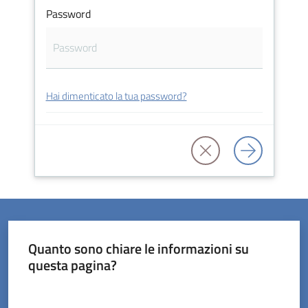
Password
Servizi
Hai dimenticato la tua password?
on-
line
Prenotazioni
Tutti
gli
argomenti
Quanto sono chiare le informazioni su
questa pagina?
Valuta da 1 a 5 stelle