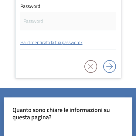
Password
Servizi
Hai dimenticato la tua password?
on-
line
Prenotazioni
Tutti
gli
argomenti
Quanto sono chiare le informazioni su
questa pagina?
Valuta da 1 a 5 stelle