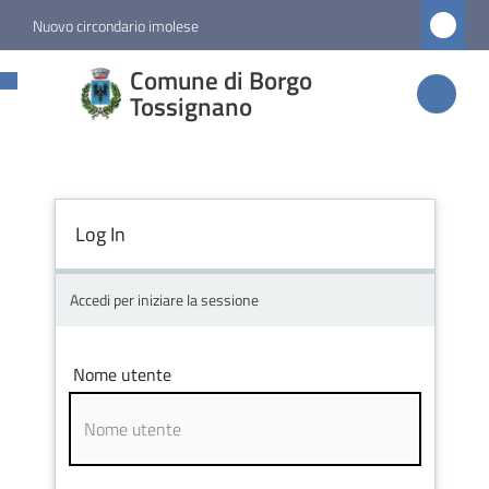
Vai al contenuto
Vai alla navigazione
Vai al footer
Nuovo circondario imolese
Comune di
Comune di Borgo
Borgo
Tossignano
Tossignano
Log In
Amministrazione
Novità
Accedi per iniziare la sessione
Servizi
Nome utente
Vivere
Borgo
Tossignano