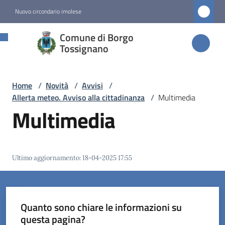
Vai al contenuto
Vai alla navigazione
Vai al footer
Nuovo circondario imolese
Comune di
Comune di Borgo
Borgo
Tossignano
Tossignano
Home
/
Novità
/
Avvisi
/
Allerta meteo. Avviso alla cittadinanza
/
Multimedia
Amministrazione
Multimedia
Novità
Menu selezionato
Ultimo aggiornamento
:
18-04-2025 17:55
Servizi
Vivere
Quanto sono chiare le informazioni su
Borgo
questa pagina?