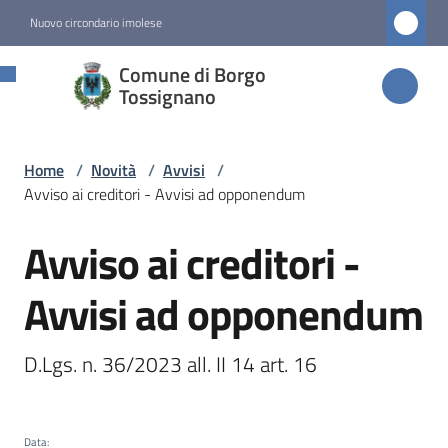
Vai al contenuto
Vai alla navigazione
Vai al footer
Nuovo circondario imolese
Comune di
Comune di Borgo
Borgo
Tossignano
Tossignano
Home
/
Novità
/
Avvisi
/
Avviso ai creditori - Avvisi ad opponendum
Amministrazione
Avviso ai creditori -
Salta al contenuto
Novità
Menu selezionato
Avvisi ad opponendum
Servizi
D.Lgs. n. 36/2023 all. II 14 art. 16
Vivere
Borgo
Data
: