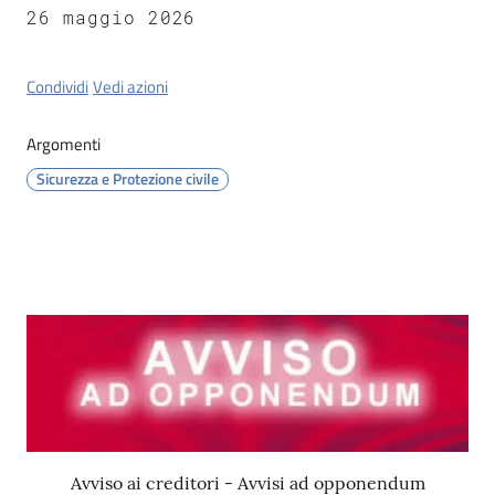
Tossignano
26 maggio 2026
Condividi
Vedi azioni
Servizi
Argomenti
on-
Sicurezza e Protezione civile
line
Prenotazioni
Tutti
Contenuto
gli
argomenti
Avviso ai creditori - Avvisi ad opponendum