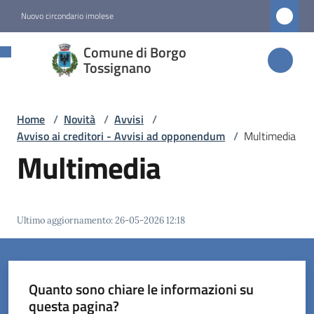
Vai al contenuto
Vai alla navigazione
Vai al footer
Nuovo circondario imolese
Comune di
Comune di Borgo
Borgo
Tossignano
Tossignano
Home
/
Novità
/
Avvisi
/
Avviso ai creditori - Avvisi ad opponendum
/
Multimedia
Amministrazione
Multimedia
Novità
Menu selezionato
Ultimo aggiornamento
:
26-05-2026 12:18
Servizi
Vivere
Quanto sono chiare le informazioni su
Borgo
questa pagina?